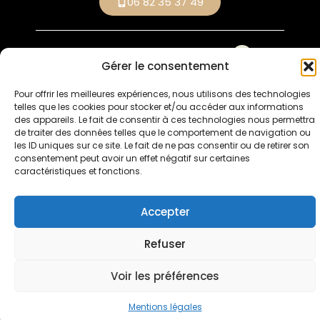
06 82 35 37 49
Mentions
Conception : Anthony
légales
Quedeville
Gérer le consentement
Pour offrir les meilleures expériences, nous utilisons des technologies
telles que les cookies pour stocker et/ou accéder aux informations
des appareils. Le fait de consentir à ces technologies nous permettra
de traiter des données telles que le comportement de navigation ou
les ID uniques sur ce site. Le fait de ne pas consentir ou de retirer son
consentement peut avoir un effet négatif sur certaines
caractéristiques et fonctions.
Accepter
Refuser
Voir les préférences
Mentions légales